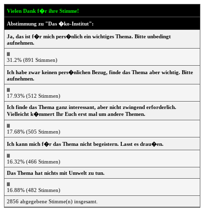
Vielen Dank f�r ihre Stimme!
Abstimmung zu "Das �ko-Institut":
Ja, das ist f�r mich pers�nlich ein wichtiges Thema. Bitte unbedingt
aufnehmen.
31.2% (891 Stimmen)
Ich habe zwar keinen pers�nlichen Bezug, finde das Thema aber wichtig. Bitte
aufnehmen.
17.93% (512 Stimmen)
Ich finde das Thema ganz interessant, aber nicht zwingend erforderlich.
Vielleicht k�mmert Ihr Euch erst mal um andere Themen.
17.68% (505 Stimmen)
Ich kann mich f�r das Thema nicht begeistern. Lasst es drau�en.
16.32% (466 Stimmen)
Das Thema hat nichts mit Umwelt zu tun.
16.88% (482 Stimmen)
2856 abgegebene Stimme(n) insgesamt.